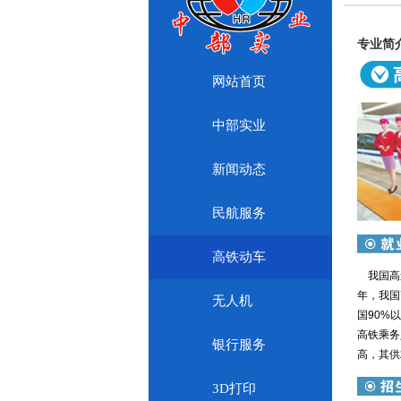
专业简
网站首页
中部实业
新闻动态
民航服务
高铁动车
我国高速
年，我国
无人机
国90%
高铁乘务
银行服务
高，其供
3D打印