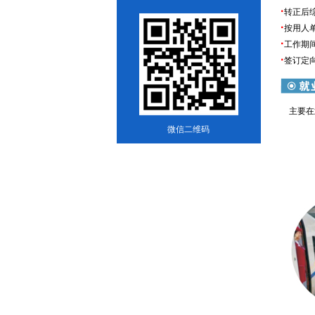
·
转正后综
·
按用人
·
工作期
·
签订定
主要在武
微信二维码