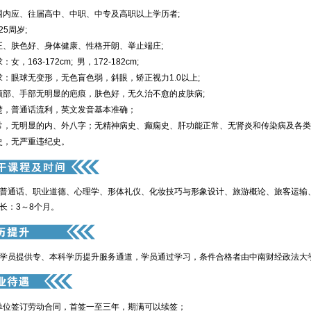
围内应、往届高中、中职、中专及高职以上学历者;
25周岁;
正、肤色好、身体健康、性格开朗、举止端庄;
女，163-172cm; 男，172-182cm;
：眼球无变形，无色盲色弱，斜眼，矫正视力1.0以上;
颈部、手部无明显的疤痕，肤色好，无久治不愈的皮肤病;
楚，普通话流利，英文发音基本准确；
常，无明显的内、外八字；无精神病史、癫痫史、肝功能正常、无肾炎和传染病及各类
史，无严重违纪史。
通话、职业道德、心理学、形体礼仪、化妆技巧与形象设计、旅游概论、旅客运输
：3～8个月。
员提供专、本科学历提升服务通道，学员通过学习，条件合格者由中南财经政法大
单位签订劳动合同，首签一至三年，期满可以续签；