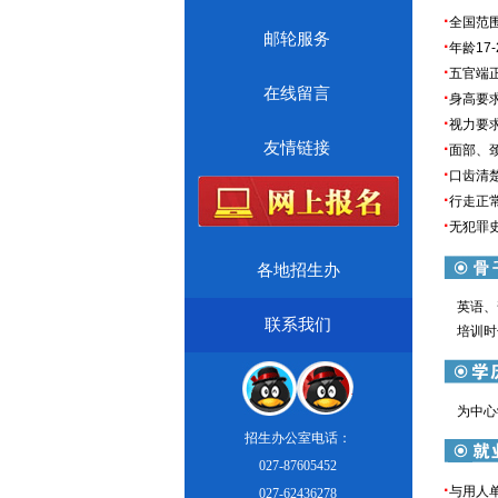
·
全国范
邮轮服务
·
年龄17-
·
五官端
在线留言
·
身高要求：
·
视力要求
友情链接
·
面部、
·
口齿清
·
行走正
·
无犯罪
各地招生办
英语、普
联系我们
培训时长
为中心学
招生办公室电话：
027-87605452
·
与用人
027-62436278